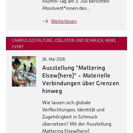
Alumni-Tag am 3. Juli berichten
Absolvent*innen des…
Weiterlesen
CAMPUS GESTALTUNG, EDELSTEIN UND SCHMUCK, NEWS,
EVENT
26. Mai 2026
Ausstellung "Mattering
Elsew(here)" - Materielle
Verbindungen über Grenzen
hinweg
Wie lassen sich globale
Verflechtungen, Identität und
Zugehörigkeit in Schmuck
übersetzen? Mit der Ausstellung
Mattering Elsew(here)