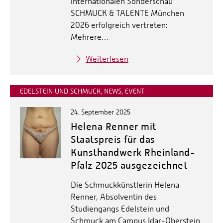
internationalen Sonderschau
SCHMUCK & TALENTE München
2026 erfolgreich vertreten:
Mehrere…
Weiterlesen
EDELSTEIN UND SCHMUCK, NEWS, EVENT
24. September 2025
Helena Renner mit
Staatspreis für das
Kunsthandwerk Rheinland-
Pfalz 2025 ausgezeichnet
Die Schmuckkünstlerin Helena
Renner, Absolventin des
Studiengangs Edelstein und
Schmuck am Campus Idar-Oberstein