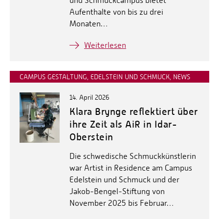
und Schmuckcampus bietet
Aufenthalte von bis zu drei
Monaten…
Weiterlesen
CAMPUS GESTALTUNG, EDELSTEIN UND SCHMUCK, NEWS
14. April 2026
Klara Brynge reflektiert über
ihre Zeit als AiR in Idar-
Oberstein
Die schwedische Schmuckkünstlerin
war Artist in Residence am Campus
Edelstein und Schmuck und der
Jakob-Bengel-Stiftung von
November 2025 bis Februar…