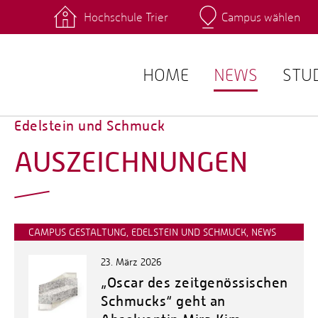
Hochschule Trier
Campus wählen
Hauptcamp
 Fachrichtungen
Intranet
angebote
Stud.IP
HOME
NEWS
STU
Edelstein und Schmuck
AUSZEICHNUNGEN
CAMPUS GESTALTUNG, EDELSTEIN UND SCHMUCK, NEWS
23. März 2026
„Oscar des zeitgenössischen
Schmucks“ geht an