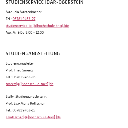
STUDIENSERVICE IDAR-OBERSTEIN
Manuela Matzenbacher
Tel.:
06781 9463-27
studienservice-io[@]hochschule-trier[.]de
Mo, Mi & Do 9:00 - 12:00
STUDIENGANGSLEITUNG
Studiengangsleiter:
Prof. Theo Smeets
Tel.: 06781 9463-16
smeets[@]hochschule-trier[.]de
Stellv. Studiengangsleiterin:
Prof. Eva-Maria Kollischan
Tel.: 06781 9463-15
e.kollischan[@]hochschule-trier[.]de