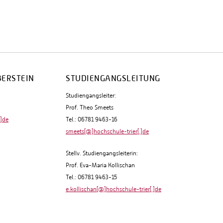
BERSTEIN
STUDIENGANGSLEITUNG
Studiengangsleiter:
Prof. Theo Smeets
.]de
Tel.: 06781 9463-16
smeets[@]hochschule-trier[.]de
Stellv. Studiengangsleiterin:
Prof. Eva-Maria Kollischan
Tel.: 06781 9463-15
e.kollischan[@]hochschule-trier[.]de