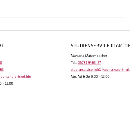
AT
STUDIENSERVICE IDAR-O
Manuela Matzenbacher
-0
Tel.:
06781 9463-27
-63
studienservice-io[@]hochschule-trier[
hochschule-trier[.]de
Mo, Mi & Do 9:00 - 12:00
0 - 12:00