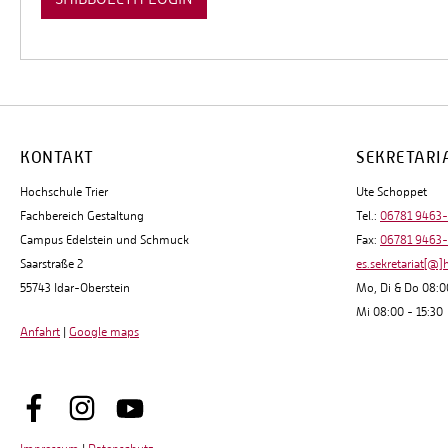
KONTAKT
SEKRETARI
Hochschule Trier
Ute Schoppet
Fachbereich Gestaltung
Tel.:
06781 9463
Campus Edelstein und Schmuck
Fax:
06781 9463
Saarstraße 2
es.sekretariat[@]
55743 Idar-Oberstein
Mo, Di & Do 08:0
Mi 08:00 - 15:30
Anfahrt
|
Google maps