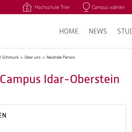
Hochschule Trier
Campus wählen
Hauptcamp
 Fachrichtungen
Intranet
angebote
Stud.IP
HOME
NEWS
STU
nd Schmuck
Über uns
Neutrale Person
 Campus Idar-Oberstein
EN