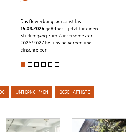
für dich?
Erfahre hier mehr darüber, was dein
Studium bei uns so besonders macht!
1
2
3
4
5
6
DE
UNTERNEHMEN
BESCHÄFTIGTE