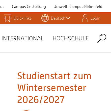
us
Campus Gestaltung
Umwelt-Campus Birkenfeld
Quicklinks
Deutsch
Login
Personensuche
Stellenangebote
Stud.IP
INTERNATIONAL
HOCHSCHULE
Search
Warum ist die
Hochschule Trier
die richtige Wahl