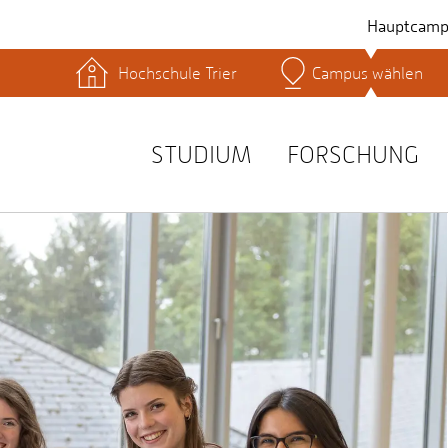
Hauptcamp
Hochschule Trier
Campus wählen
hek
Lernplattformen
Serviceeinrichtungen
s
Studienservice
STUDIUM
FORSCHUNG
t