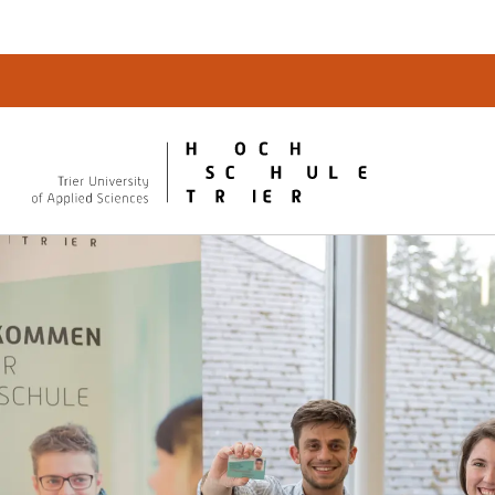
Quicklinks
Bibliot
QIS
publicu
Intrane