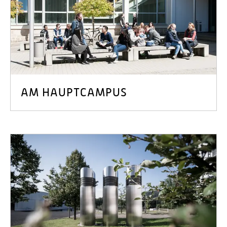
Personalvertretungen
Schwerbehindertenvertretungen
Informationssicherheit
Personalentwicklung
Personensuche
AM HAUPTCAMPUS