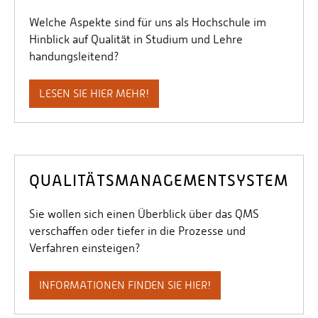
Personalvertretungen
Welche Aspekte sind für uns als Hochschule im
Schwerbehindertenvertretungen
Hinblick auf Qualität in Studium und Lehre
handungsleitend?
Informationssicherheit
Personalentwicklung
LESEN SIE HIER MEHR!
Personensuche
QUALITÄTSMANAGEMENTSYSTEM
Sie wollen sich einen Überblick über das QMS
verschaffen oder tiefer in die Prozesse und
Verfahren einsteigen?
INFORMATIONEN FINDEN SIE HIER!