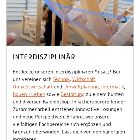
INTERDISZIPLINÄR
Entdecke unseren interdisziplinären Ansatz! Bei
uns vereinen sich
Technik
,
Wirtschaft
,
Umweltwirtschaft
und
Umweltplanung
,
Informatik
,
Bauen +Leben
sowie
Gestaltung
zu einem bunten
und diversen Kaleidoskop. In fächerübergreifender
Zusammenarbeit entstehen innovative Lösungen
und neue Perspektiven. Erfahre, wie unsere
vielfältigen Fachbereiche sich ergänzen und
Grenzen überwinden. Lass dich von den Synergien
inspirieren.