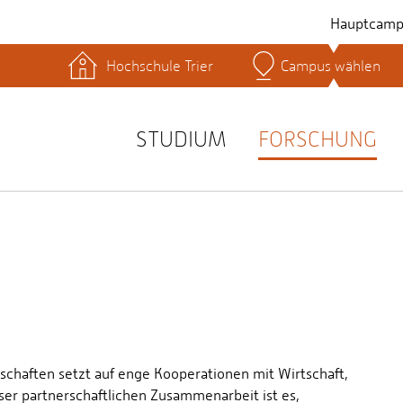
Hauptcamp
Hochschule Trier
Campus wählen
hek
Lernplattformen
Serviceeinrichtungen
s
Studienservice
STUDIUM
FORSCHUNG
t
schaften setzt auf enge Kooperationen mit Wirtschaft,
ser partnerschaftlichen Zusammenarbeit ist es,