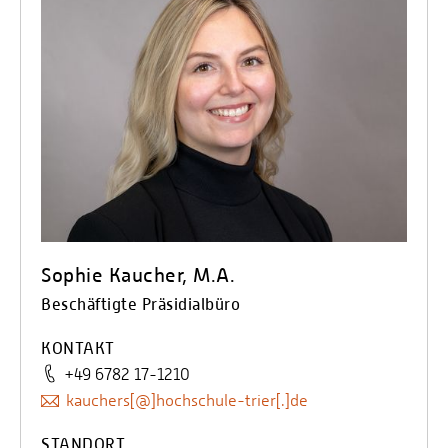
Sophie Kaucher, M.A.
Beschäftigte Präsidialbüro
KONTAKT
+49 6782 17-1210
kauchers[@]hochschule-trier[.]de
STANDORT