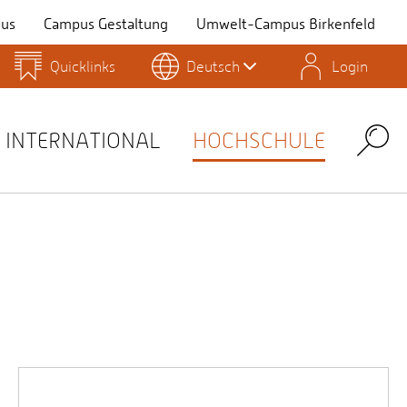
us
Campus Gestaltung
Umwelt-Campus Birkenfeld
Quicklinks
Deutsch
Login
Personensuche
Stellenangebote
Stud.IP
INTERNATIONAL
HOCHSCHULE
Search