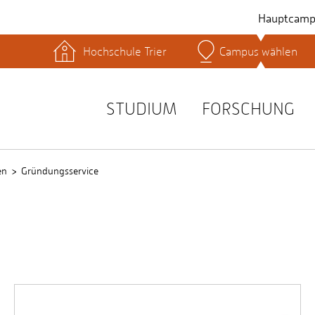
Hauptcamp
Hochschule Trier
Campus wählen
hek
Lernplattformen
Serviceeinrichtungen
s
Studienservice
STUDIUM
FORSCHUNG
t
en
Gründungsservice