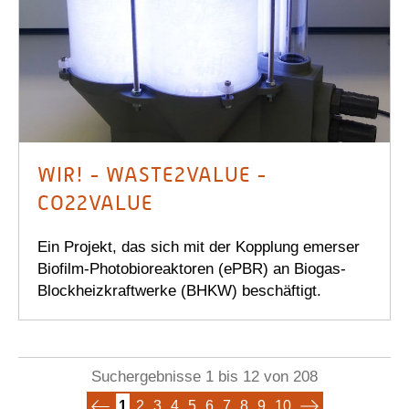
WIR! - WASTE2VALUE -
CO22VALUE
Ein Projekt, das sich mit der Kopplung emerser
Biofilm-Photobioreaktoren (ePBR) an Biogas-
Blockheizkraftwerke (BHKW) beschäftigt.
Suchergebnisse 1 bis 12 von 208
1
2
3
4
5
6
7
8
9
10