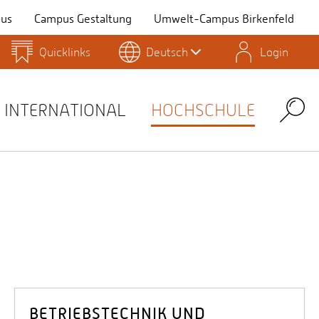
us
Campus Gestaltung
Umwelt-Campus Birkenfeld
Quicklinks
Deutsch
Login
Personensuche
Stellenangebote
Stud.IP
INTERNATIONAL
HOCHSCHULE
Search
BETRIEBSTECHNIK UND