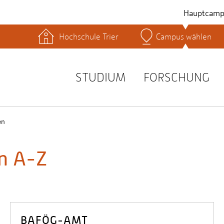
Hauptcamp
Hochschule Trier
Campus wählen
hek
Lernplattformen
Serviceeinrichtungen
s
Studienservice
STUDIUM
FORSCHUNG
t
en
on A-Z
BAFÖG-AMT