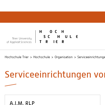
Quicklinks
Bibliot
QIS
publicu
Intrane
Hochschule Trier
Hochschule
Organisation
Serviceeinrichtung
Serviceeinrichtungen v
A.I.M. RLP