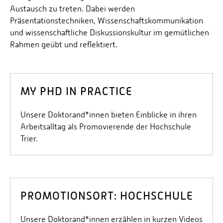
Forschungsideen direkt an Professorinnen und
Austausch zu treten. Dabei werden
zirkuläres Bauen
Professoren der Hochschule Trier wenden oder sich
Präsentationstechniken, Wissenschaftskommunikation
Promotionscluster Medical and Environmental Life
über laufende Promotionsprogramme und
und wissenschaftliche Diskussionskultur im gemütlichen
Sciences (Koordination und Beratung: Dr. Tina
Ausschreibungen informieren.
Rahmen geübt und reflektiert.
Ayrisch und Dr. Jörg Panzer, Hochschule
Kaiserslautern), Fachrichtungen: (Bio)Medizin und
Medizintechnik & Umwelt-, Agrar- und
Lebensmitteltechnologie
MY PHD IN PRACTICE
Unsere Doktorand*innen bieten Einblicke in ihren
Arbeitsalltag als Promovierende der Hochschule
Trier.
PROMOTIONSORT: HOCHSCHULE
Unsere Doktorand*innen erzählen in kurzen Videos