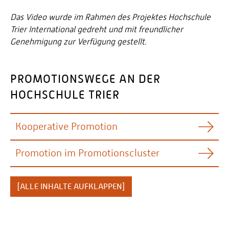
Das Video wurde im Rahmen des Projektes Hochschule
Trier International gedreht und mit freundlicher
Genehmigung zur Verfügung gestellt.
PROMOTIONSWEGE AN DER
HOCHSCHULE TRIER
Kooperative Promotion
Promotion im Promotionscluster
KOOPERATIV PROMOVIEREN AN
DER HOCHSCHULE UND
EINGESTÄNDIGE PROMOTION AN
[ALLE INHALTE AUFKLAPPEN]
UNIVERSITÄT
HAW
Die Eigenheit der kooperativen Promotion an den
Seit 2026 verfügt das Land Rheinland-Pfalz über
HAWs verbindet Wissenschaftstransfer zwischen