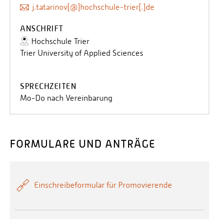
j.tatarinov[@]hochschule-trier[.]de
Naturwissenschaften
– Hochschule Koblenz
Promotionscluster Medical and Environmental Life
ANSCHRIFT
Sciences
– Hochschule Kaiserslautern
Hochschule Trier
Trier University of Applied Sciences
SPRECHZEITEN
Mo-Do nach Vereinbarung
FORMULARE UND ANTRÄGE
Einschreibeformular für Promovierende