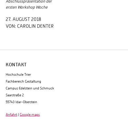
Abschlusspräsentation der
ersten Workshop Woche
27. AUGUST 2018
VON:
CAROLIN DENTER
KONTAKT
Hochschule Trier
Fachbereich Gestaltung
Campus Edelstein und Schmuck
Saarstraße 2
55743 Idar-Oberstein
Anfahrt
|
Google maps