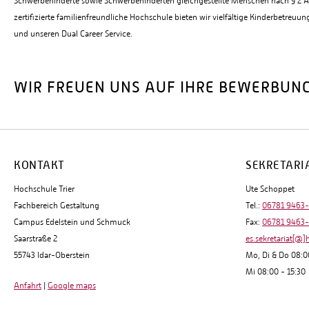
Schwerbehinderte sowie Schwerbehinderten gleichgestellte Menschen nach § 2 Ab
zertifizierte familienfreundliche Hochschule bieten wir vielfältige Kinderbetre
und unseren Dual Career Service.
WIR FREUEN UNS AUF IHRE BEWERBUN
KONTAKT
SEKRETARI
Hochschule Trier
Ute Schoppet
Fachbereich Gestaltung
Tel.:
06781 9463
Campus Edelstein und Schmuck
Fax:
06781 9463
Saarstraße 2
es.sekretariat[@]
55743 Idar-Oberstein
Mo, Di & Do 08:0
Mi 08:00 - 15:30
Anfahrt
|
Google maps