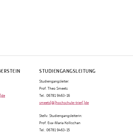
BERSTEIN
STUDIENGANGSLEITUNG
Studiengangsleiter:
Prof. Theo Smeets
.]de
Tel.: 06781 9463-16
smeets[@]hochschule-trier[.]de
Stellv. Studiengangsleiterin:
Prof. Eva-Maria Kollischan
Tel.: 06781 9463-15