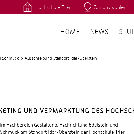
Hochschule Trier
Campus wählen
Hauptcamp
 Fachrichtungen
Intranet
angebote
Stud.IP
HOME
NEWS
STU
nd Schmuck
Ausschreibung Standort Idar-Oberstein
RKETING UND VERMARKTUNG DES HOCHSC
Im Fachbereich Gestaltung, Fachrichtung Edelstein und
Schmuck am Standort Idar-Oberstein der Hochschule Trier