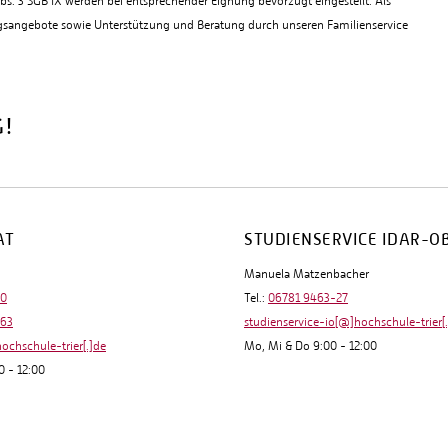
s. 3 SGB IX werden bei entsprechender Eignung bevorzugt eingestellt. Als
uungsangebote sowie Unterstützung und Beratung durch unseren Familienservice
G!
AT
STUDIENSERVICE IDAR-O
Manuela Matzenbacher
-0
Tel.:
06781 9463-27
-63
studienservice-io[@]hochschule-trier[
hochschule-trier[.]de
Mo, Mi & Do 9:00 - 12:00
0 - 12:00