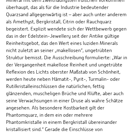
Mineral mit dem zweithäufigsten irdischen Vorkommen
überhaupt, das als für die Industrie bedeutender
Quarzsand allgegenwärtig ist – aber auch unter anderem
als Amethyst, Bergkristall, Citrin oder Rauchquarz
begeistert. Explizit wendete sich der Wettbewerb gegen
das in der Edelstein-Jewellery seit der Antike gültige
Reinheitsgebot, das den Wert eines luziden Minerals
nicht zuletzt an seiner „makellosen“, ungetrübten
Struktur bemisst. Die Ausschreibung formulierte: „War in
der Vergangenheit makellose Reinheit und ungetrübte
Reflexion des Lichts oberster Maßstab von Schönheit,
werden heute neben Hämatit-, Pyrit-, Turmalin- oder
Rutilkristalleinschlüssen die natürlichen, fettig
glänzenden, muscheligen Brüche und Klüfte, aber auch
seine Verwachsungen in einer Druse als wahre Schätze
angesehen. Als besondere Kostbarkeit gilt der
Phantomquarz, in dem ein oder mehrere
Phantomkristalle in einem Bergkristall übereinander
kristallisiert sind.“ Gerade die Einschlüsse von