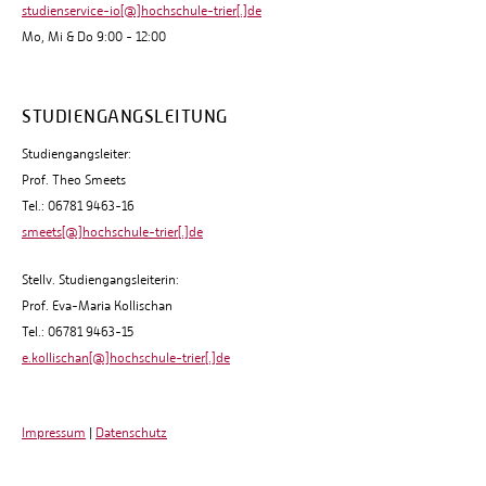
studienservice-io[@]hochschule-trier[.]de
Mo, Mi & Do 9:00 - 12:00
STUDIENGANGSLEITUNG
Studiengangsleiter:
Prof. Theo Smeets
Tel.: 06781 9463-16
smeets[@]hochschule-trier[.]de
Stellv. Studiengangsleiterin:
Prof. Eva-Maria Kollischan
Tel.: 06781 9463-15
e.kollischan[@]hochschule-trier[.]de
Impressum
|
Datenschutz