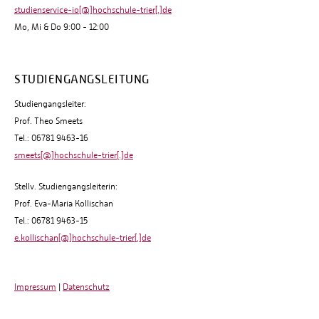
studienservice-io[@]hochschule-trier[.]de
Mo, Mi & Do 9:00 - 12:00
STUDIENGANGSLEITUNG
Studiengangsleiter:
Prof. Theo Smeets
Tel.: 06781 9463-16
smeets[@]hochschule-trier[.]de
Stellv. Studiengangsleiterin:
Prof. Eva-Maria Kollischan
Tel.: 06781 9463-15
e.kollischan[@]hochschule-trier[.]de
Impressum
|
Datenschutz