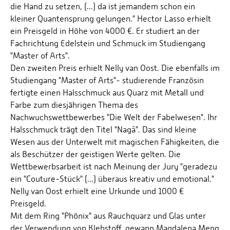
die Hand zu setzen, (...) da ist jemandem schon ein
kleiner Quantensprung gelungen." Hector Lasso erhielt
ein Preisgeld in Höhe von 4000 €. Er studiert an der
Fachrichtung Edelstein und Schmuck im Studiengang
"Master of Arts".
Den zweiten Preis erhielt Nelly van Oost. Die ebenfalls im
Studiengang "Master of Arts"- studierende Französin
fertigte einen Halsschmuck aus Quarz mit Metall und
Farbe zum diesjährigen Thema des
Nachwuchswettbewerbes "Die Welt der Fabelwesen". Ihr
Halsschmuck trägt den Titel "Nagâ". Das sind kleine
Wesen aus der Unterwelt mit magischen Fähigkeiten, die
als Beschützer der geistigen Werte gelten. Die
Wettbewerbsarbeit ist nach Meinung der Jury "geradezu
ein "Couture-Stück" (...) überaus kreativ und emotional."
Nelly van Oost erhielt eine Urkunde und 1000 €
Preisgeld.
Mit dem Ring "Phönix" aus Rauchquarz und Glas unter
der Verwendung von Klebstoff, gewann Magdalena Meng