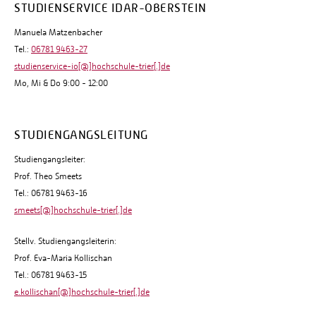
STUDIENSERVICE IDAR-OBERSTEIN
Manuela Matzenbacher
Tel.:
06781 9463-27
studienservice-io[@]hochschule-trier[.]de
Mo, Mi & Do 9:00 - 12:00
STUDIENGANGSLEITUNG
Studiengangsleiter:
Prof. Theo Smeets
Tel.: 06781 9463-16
smeets[@]hochschule-trier[.]de
Stellv. Studiengangsleiterin:
Prof. Eva-Maria Kollischan
Tel.: 06781 9463-15
e.kollischan[@]hochschule-trier[.]de