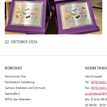
22. OKTOBER 2024
KONTAKT
SEKRETARI
Hochschule Trier
Ute Schoppet
Fachbereich Gestaltung
Tel.:
06781 9463
Campus Edelstein und Schmuck
Fax:
06781 9463
Saarstraße 2
es.sekretariat[@]
55743 Idar-Oberstein
Mo, Di & Do 08:0
Mi 08:00 - 15:30