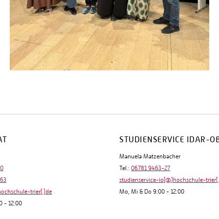
AT
STUDIENSERVICE IDAR-O
Manuela Matzenbacher
-0
Tel.:
06781 9463-27
-63
studienservice-io[@]hochschule-trier[
hochschule-trier[.]de
Mo, Mi & Do 9:00 - 12:00
0 - 12:00