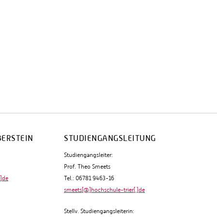
BERSTEIN
STUDIENGANGSLEITUNG
Studiengangsleiter:
Prof. Theo Smeets
.]de
Tel.: 06781 9463-16
smeets[@]hochschule-trier[.]de
Stellv. Studiengangsleiterin: