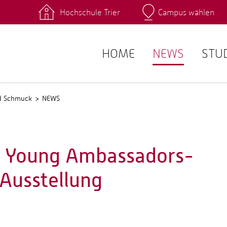
Hochschule Trier
Campus wählen
Hauptcamp
 Fachrichtungen
Intranet
angebote
Stud.IP
HOME
NEWS
STU
nd Schmuck
NEWS
t Young Ambassadors-
Ausstellung