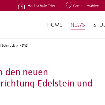
Hochschule Trier
Campus wählen
Hauptcamp
 Fachrichtungen
Intranet
angebote
Stud.IP
HOME
NEWS
STU
nd Schmuck
NEWS
n den neuen
richtung Edelstein und