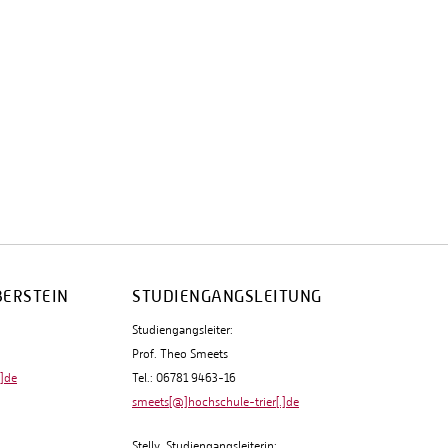
BERSTEIN
STUDIENGANGSLEITUNG
Studiengangsleiter:
Prof. Theo Smeets
.]de
Tel.: 06781 9463-16
smeets[@]hochschule-trier[.]de
Stellv. Studiengangsleiterin: