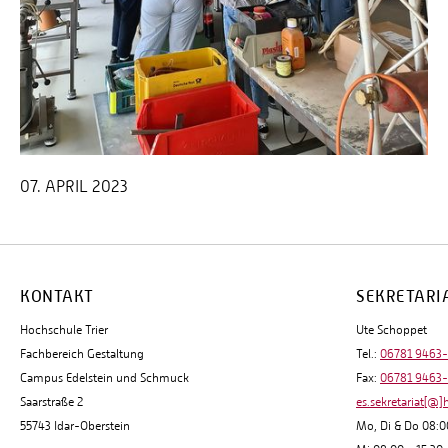
07. APRIL 2023
KONTAKT
SEKRETARI
Hochschule Trier
Ute Schoppet
Fachbereich Gestaltung
Tel.:
06781 9463
Campus Edelstein und Schmuck
Fax:
06781 9463
Saarstraße 2
es.sekretariat[@]
55743 Idar-Oberstein
Mo, Di & Do 08:0