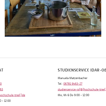
AT
STUDIENSERVICE IDAR-O
Manuela Matzenbacher
-0
Tel.:
06781 9463-27
-63
studienservice-io[@]hochschule-trier[
hochschule-trier[.]de
Mo, Mi & Do 9:00 - 12:00
0 - 12:00