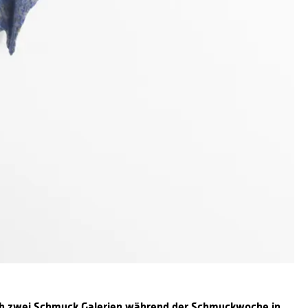
rch zwei Schmuck Galerien während der Schmuckwoche in