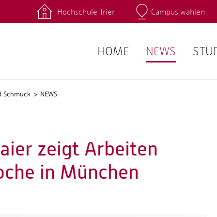
Hochschule Trier
Campus wählen
Hauptcamp
 Fachrichtungen
Intranet
angebote
Stud.IP
HOME
NEWS
STU
nd Schmuck
NEWS
aier zeigt Arbeiten
oche in München