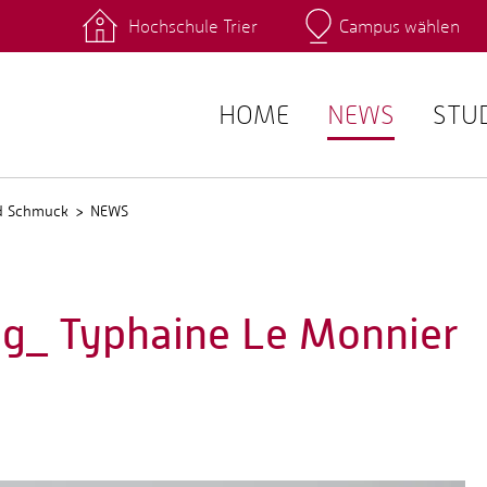
Hochschule Trier
Campus wählen
Hauptcamp
 Fachrichtungen
Intranet
angebote
Stud.IP
HOME
NEWS
STU
nd Schmuck
NEWS
ng_ Typhaine Le Monnier