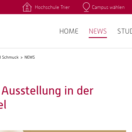
Hochschule Trier
Campus wählen
Hauptcamp
 Fachrichtungen
Intranet
angebote
Stud.IP
HOME
NEWS
STU
nd Schmuck
NEWS
 Ausstellung in der
el