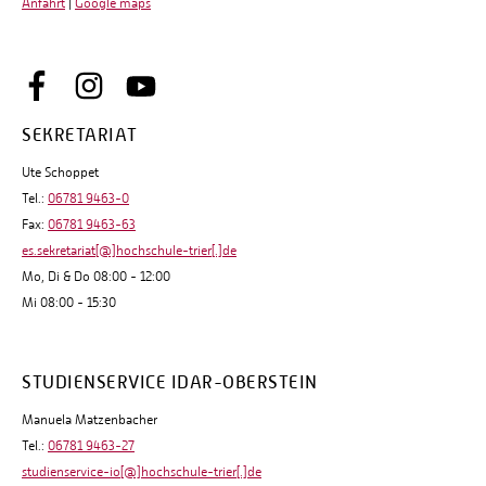
Anfahrt
|
Google maps
SEKRETARIAT
Ute Schoppet
Tel.:
06781 9463-0
Fax:
06781 9463-63
es.sekretariat[@]hochschule-trier[.]de
Mo, Di & Do 08:00 - 12:00
Mi 08:00 - 15:30
STUDIENSERVICE IDAR-OBERSTEIN
Manuela Matzenbacher
Tel.:
06781 9463-27
studienservice-io[@]hochschule-trier[.]de