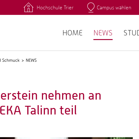
Hochschule Trier
Campus wählen
Hauptcamp
 Fachrichtungen
Intranet
angebote
Stud.IP
HOME
NEWS
STU
nd Schmuck
NEWS
berstein nehmen an
KA Talinn teil