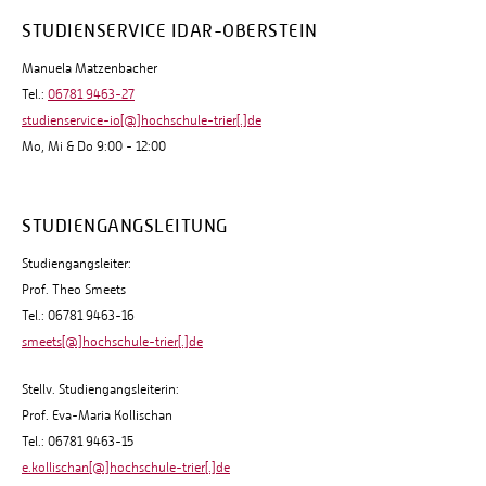
STUDIENSERVICE IDAR-OBERSTEIN
Manuela Matzenbacher
Tel.:
06781 9463-27
studienservice-io[@]hochschule-trier[.]de
Mo, Mi & Do 9:00 - 12:00
STUDIENGANGSLEITUNG
Studiengangsleiter:
Prof. Theo Smeets
Tel.: 06781 9463-16
smeets[@]hochschule-trier[.]de
Stellv. Studiengangsleiterin:
Prof. Eva-Maria Kollischan
Tel.: 06781 9463-15
e.kollischan[@]hochschule-trier[.]de