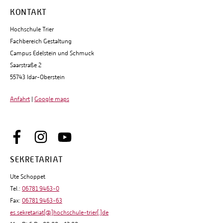
KONTAKT
Hochschule Trier
Fachbereich Gestaltung
Campus Edelstein und Schmuck
Saarstraße 2
55743 Idar-Oberstein
Anfahrt
|
Google maps
SEKRETARIAT
Ute Schoppet
Tel.:
06781 9463-0
Fax:
06781 9463-63
es.sekretariat[@]hochschule-trier[.]de