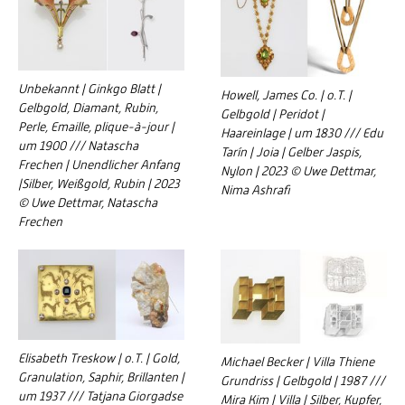
Unbekannt | Ginkgo Blatt |
Howell, James Co. | o.T. |
Gelbgold, Diamant, Rubin,
Gelbgold | Peridot |
Perle, Emaille, plique-à-jour |
Haareinlage | um 1830 /// Edu
um 1900 /// Natascha
Tarín | Joia | Gelber Jaspis,
Frechen | Unendlicher Anfang
Nylon | 2023 © Uwe Dettmar,
|Silber, Weißgold, Rubin | 2023
Nima Ashrafi
© Uwe Dettmar, Natascha
Frechen
Elisabeth Treskow | o.T. | Gold,
Michael Becker | Villa Thiene
Granulation, Saphir, Brillanten |
Grundriss | Gelbgold | 1987 ///
um 1937 /// Tatjana Giorgadse
Mira Kim | Villa | Silber, Kupfer,