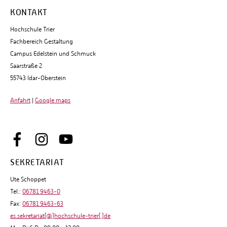
KONTAKT
Hochschule Trier
Fachbereich Gestaltung
Campus Edelstein und Schmuck
Saarstraße 2
55743 Idar-Oberstein
Anfahrt
|
Google maps
SEKRETARIAT
Ute Schoppet
Tel.:
06781 9463-0
Fax:
06781 9463-63
es.sekretariat[@]hochschule-trier[.]de