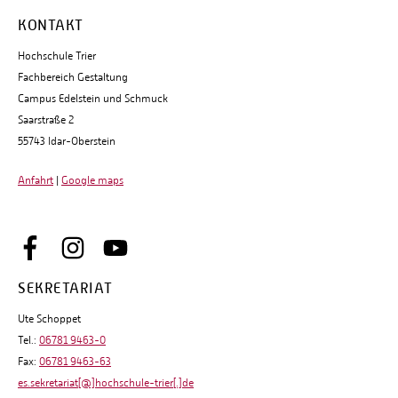
KONTAKT
Hochschule Trier
Fachbereich Gestaltung
Campus Edelstein und Schmuck
Saarstraße 2
55743 Idar-Oberstein
Anfahrt
|
Google maps
SEKRETARIAT
Ute Schoppet
Tel.:
06781 9463-0
Fax:
06781 9463-63
es.sekretariat[@]hochschule-trier[.]de