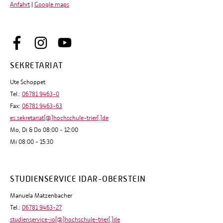
Anfahrt
|
Google maps
SEKRETARIAT
Ute Schoppet
Tel.:
06781 9463-0
Fax:
06781 9463-63
es.sekretariat[@]hochschule-trier[.]de
Mo, Di & Do 08:00 - 12:00
Mi 08:00 - 15:30
STUDIENSERVICE IDAR-OBERSTEIN
Manuela Matzenbacher
Tel.:
06781 9463-27
studienservice-io[@]hochschule-trier[.]de