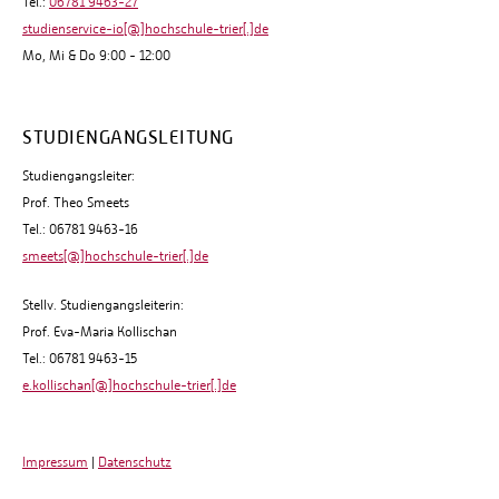
Tel.:
06781 9463-27
studienservice-io[@]hochschule-trier[.]de
Mo, Mi & Do 9:00 - 12:00
STUDIENGANGSLEITUNG
Studiengangsleiter:
Prof. Theo Smeets
Tel.: 06781 9463-16
smeets[@]hochschule-trier[.]de
Stellv. Studiengangsleiterin:
Prof. Eva-Maria Kollischan
Tel.: 06781 9463-15
e.kollischan[@]hochschule-trier[.]de
Impressum
|
Datenschutz