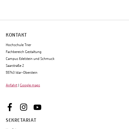
KONTAKT
Hochschule Trier
Fachbereich Gestaltung
Campus Edelstein und Schmuck
Saarstraße 2
55743 Idar-Oberstein
Anfahrt
|
Google maps
SEKRETARIAT