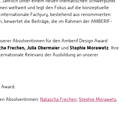
t. Jährlich unter einem neuen thematischen Schwerpunkt
nen weltweit und legt den Fokus auf die konzeptuelle
e internationale Fachjury, bestehend aus renommierten
n, bewertet die Beiträge, die im Rahmen der AMBERIF-
unserer Absolventinnen für den Amberif Design Award
ha Frechen, Julia Obermaier
Stephie Morawetz
und
. Ihre
nternationale Relevanz der Ausbildung an unserer
 Award.
ten Absolventinnen:
Natascha Frechen
,
Stephie Morawetz
,