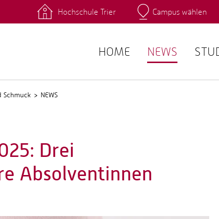
Hochschule Trier
Campus wählen
Hauptcamp
 Fachrichtungen
Intranet
angebote
Stud.IP
HOME
NEWS
STU
nd Schmuck
NEWS
025: Drei
re Absolventinnen