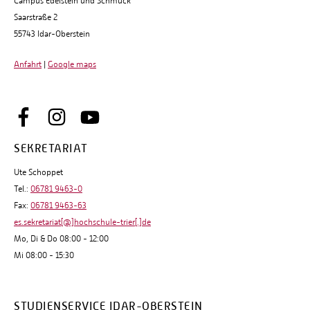
Campus Edelstein und Schmuck
Saarstraße 2
55743 Idar-Oberstein
Anfahrt
|
Google maps
SEKRETARIAT
Ute Schoppet
Tel.:
06781 9463-0
Fax:
06781 9463-63
es.sekretariat[@]hochschule-trier[.]de
Mo, Di & Do 08:00 - 12:00
Mi 08:00 - 15:30
STUDIENSERVICE IDAR-OBERSTEIN