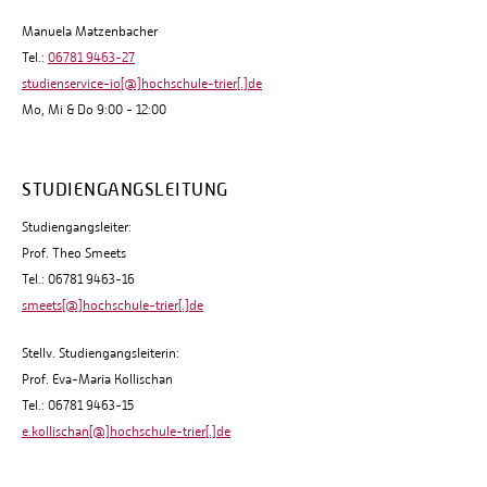
Manuela Matzenbacher
Tel.:
06781 9463-27
studienservice-io[@]hochschule-trier[.]de
Mo, Mi & Do 9:00 - 12:00
STUDIENGANGSLEITUNG
Studiengangsleiter:
Prof. Theo Smeets
Tel.: 06781 9463-16
smeets[@]hochschule-trier[.]de
Stellv. Studiengangsleiterin:
Prof. Eva-Maria Kollischan
Tel.: 06781 9463-15
e.kollischan[@]hochschule-trier[.]de