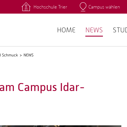
Hochschule Trier
Campus wählen
Hauptcamp
 Fachrichtungen
Intranet
angebote
Stud.IP
HOME
NEWS
STU
nd Schmuck
NEWS
am Campus Idar-