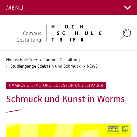
ABSCHLUSSARBEITEN
ÜBER UNS
MENÜ
Hauptcampus
Gemstones and Jewellery (Master of Fine Arts)
STUDIENSERVICE & SEMESTERINFO
Bachelor (BFA)
Kontakt Fachrichtungen
PROJEKTE
UNSERE PHILOSOPHIE
Gemstones and Jewellery (Weiter­bildungs­master
Master (MFA)
Campus Gestaltung
WERKSTÄTTEN UND BIBLIOTHEK
Intranet
Infos für BewerberInnen
PUBLIKATIONEN
of Fine Arts)
TEAM
Personalverzeichnis
Master (MFA, weiterbildend)
Infos für Studierende
EXCHANGES
Umwelt-Campus Birkenfeld
Bibliothek
IDAR-OBERSTEIN SCHMÜCKT SICH
Search
FACHSCHAFT
Stellenangebote
Schnupperwoche
Werkstätten
EXTRA
Incomings
ARTIST IN RESIDENCE
KOMMISSIONEN UND AUSSCHÜSSE
Stud.IP
GasthörerIn
Outgoings
Delightful Doing
JAKOB BENGEL-STIFTUNG
Kalender
QIS
NEUTRALE PERSON
Hochschule Trier
Campus Gestaltung
FAQ
International Summer Academy
Konzept
Studiengänge Edelstein und Schmuck
NEWS
GESELLSCHAFT DER FREUND*INNEN
Online-Sprechstunde
Symposium "ThinkingJewellery"
The AiR Collection
CAMPUS GESTALTUNG, EDELSTEIN UND SCHMUCK
Schmuck und Kunst in Worms