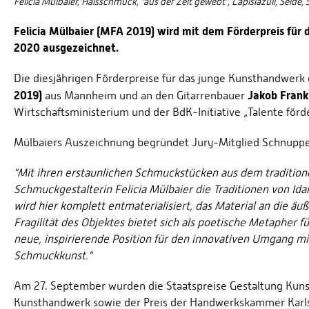
Felicia Mülbaier, Halsschmuck, "aus der Zeit gewebt", Lapislazuli, Seide, 
Felicia Mülbaier (MFA 2019) wird mit dem Förderpreis f
2020 ausgezeichnet.
Die diesjährigen Förderpreise für das junge Kunsthandwerk
2019)
Jakob Fran
aus Mannheim und an den Gitarrenbauer
Wirtschaftsministerium und der BdK-Initiative „Talente förd
Mülbaiers Auszeichnung begründet Jury-Mitglied Schnuppe 
"Mit ihren erstaunlichen Schmuckstücken aus dem traditione
Schmuckgestalterin Felicia Mülbaier die Traditionen von I
wird hier komplett entmaterialisiert, das Material an die ä
Fragilität des Objektes bietet sich als poetische Metapher f
neue, inspirierende Position für den innovativen Umgang mi
Schmuckkunst."
Am 27. September wurden die Staatspreise Gestaltung Kuns
Kunsthandwerk sowie der Preis der Handwerkskammer Karl