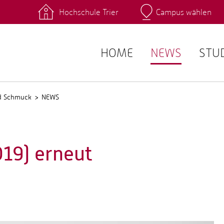
Hochschule Trier
Campus wählen
Hauptcamp
 Fachrichtungen
Intranet
angebote
Stud.IP
HOME
NEWS
STU
nd Schmuck
NEWS
019) erneut