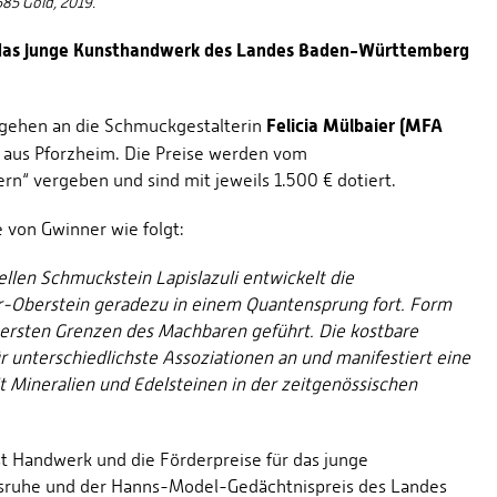
585 Gold, 2019.
ür das junge Kunsthandwerk des Landes Baden-Württemberg
Felicia Mülbaier (MFA
 gehen an die Schmuckgestalterin
k
aus Pforzheim. Die Preise werden vom
ern“ vergeben und sind mit jeweils 1.500 € dotiert.
von Gwinner wie folgt:
llen Schmuckstein Lapislazuli entwickelt die
dar-Oberstein geradezu in einem Quantensprung fort. Form
ußersten Grenzen des Machbaren geführt. Die kostbare
ür unterschiedlichste Assoziationen an und manifestiert eine
t Mineralien und Edelsteinen in der zeitgenössischen
t Handwerk und die Förderpreise für das junge
sruhe und der Hanns-Model-Gedächtnispreis des Landes