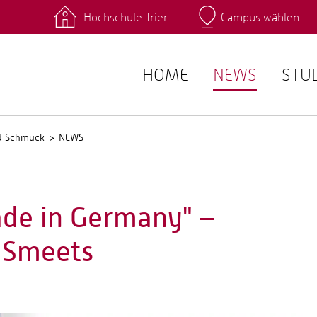
Hochschule Trier
Campus wählen
Hauptcamp
 Fachrichtungen
Intranet
angebote
Stud.IP
HOME
NEWS
STU
nd Schmuck
NEWS
de in Germany" –
o Smeets