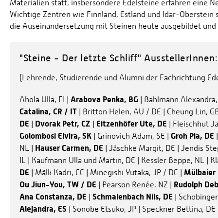
Materialien statt, insbersondere Edelsteine erfahren eine 
Wichtige Zentren wie Finnland, Estland und Idar-Oberstein 
die Auseinandersetzung mit Steinen heute ausgebildet und 
"Steine - Der letzte Schliff" AusstellerInnen:
(Lehrende, Studierende und Alumni der Fachrichtung E
Arabova Penka, BG
Ahola Ulla, FI |
| Bahlmann Alexandra,
Catalina, CR / IT
| Britton Helen, AU / DE | Cheung Lin, G
DE
Dvorak Petr, CZ
Eitzenhöfer Ute, DE
|
|
| Fleischhut Ja
Golombosi Elvira, SK
Groh Pia, DE
| Grinovich Adam, SE |
Hauser Carmen, DE
NL |
| Jäschke Margit, DE | Jendis St
IL | Kaufmann Ulla und Martin, DE | Kessler Beppe, NL | Kl
DE
Mülbaier 
| Mälk Kadri, EE | Minegishi Yutaka, JP / DE |
Ou Jiun-You, TW / DE
Rudolph Deb
| Pearson Renée, NZ |
Ana Constanza, DE
Schmalenbach Nils, DE
|
| Schobinger
Alejandra, ES
| Sonobe Etsuko, JP | Speckner Bettina, DE 