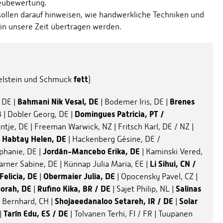
Neubewertung.
sollen darauf hinweisen, wie handwerkliche Techniken und
in unsere Zeit übertragen werden.
fett
delstein und Schmuck
)
Bahmani Nik Vesal, DE
Brenes
 DE |
| Bodemer Iris, DE |
Domingues Patricia, PT /
B | Dobler Georg, DE |
ntje, DE | Freeman Warwick, NZ | Fritsch Karl, DE / NZ |
Habtay Helen, DE
|
| Hackenberg Gésine, DE /
Jordán-Mancebo Erika, DE
ephanie, DE |
| Kaminski Vered,
Li Sihui, CN /
arner Sabine, DE | Künnap Julia Maria, EE |
Felicia, DE
Obermaier Julia, DE
|
| Opocensky Pavel, CZ |
orah, DE
Rufino Kika, BR / DE
Salinas
|
| Sajet Philip, NL |
Shojaeedanaloo Setareh, IR / DE
Solar
 Bernhard, CH |
|
Tarín Edu, ES / DE
|
| Tolvanen Terhi, FI / FR | Tuupanen