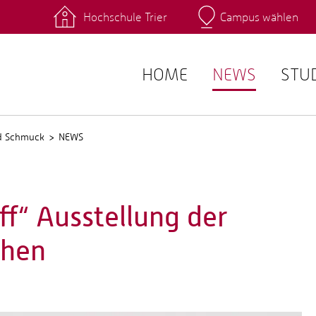
Hochschule Trier
Campus wählen
Hauptcamp
 Fachrichtungen
Intranet
angebote
Stud.IP
HOME
NEWS
STU
nd Schmuck
NEWS
iff“ Ausstellung der
chen