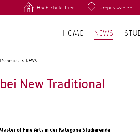
Hochschule Trier
Campus wählen
Hauptcamp
 Fachrichtungen
Intranet
angebote
Stud.IP
HOME
NEWS
STU
nd Schmuck
NEWS
bei New Traditional
Master of Fine Arts in der Kategorie Studierende