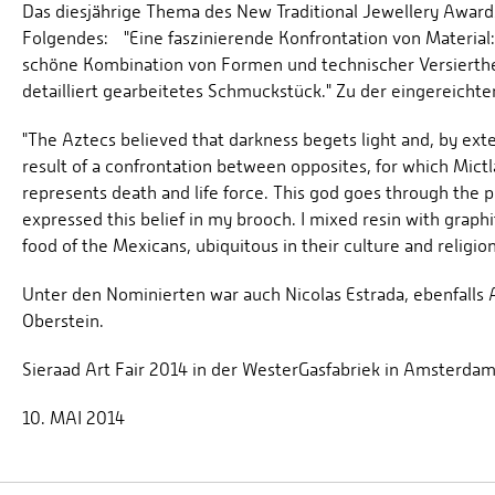
Das diesjährige Thema des New Traditional Jewellery Awards
Folgendes: "Eine faszinierende Konfrontation von Material:
schöne Kombination von Formen und technischer Versierthei
detailliert gearbeitetes Schmuckstück." Zu der eingereichten 
"The Aztecs believed that darkness begets light and, by extens
result of a confrontation between opposites, for which Mictl
represents death and life force. This god goes through the pro
expressed this belief in my brooch. I mixed resin with graphi
food of the Mexicans, ubiquitous in their culture and religio
Unter den Nominierten war auch Nicolas Estrada, ebenfalls 
Oberstein.
Sieraad Art Fair 2014 in der WesterGasfabriek in Amsterd
10. MAI 2014