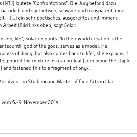
 (NTJ) lautete "Confrontations". Die Jury befand dazu
 natürlich und synthetisch, schwarz und transparent; eine
t. (...) ein sehr poetisches, ausgereiftes und immens
Arbeit (Bild links oben) sagt Solar:
ion, life", Solar recounts. "In their world creation is the
antecuhtli, god of the gods, serves as a model. He
cess of dying, but also comes back to life", she explains. "I
te, poured the mixture into a cornleaf (corn being the staple
n) and fastened this to a fragment of onyx".
Absolvent im Studiengang Master of Fine Arts in Idar-
am vom 6.-9. November 2014