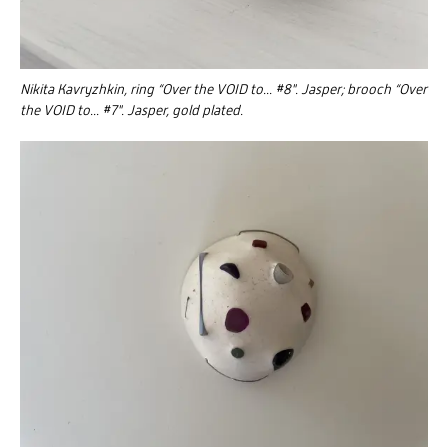
Nikita Kavryzhkin, ring “Over the VOID to... #8". Jasper; brooch “Over
the VOID to... #7". Jasper, gold plated.