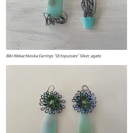
Bibi Klekachkoska Earrings “Octopussies” Silver, agate.