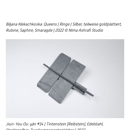
Biljana Klekachkoska: Queens | Ringe | Silber, teilweise goldplattiert,
Rubine, Saphire, Smaragde | 2022 © Nima Ashrafi Studio
Jiun-You Ou: yàn #14 | Tintenstein (Reibstein), Edelstahl,
Sterlingsilber, Zweikomponentenkleber | 2022