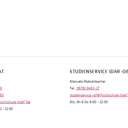
AT
STUDIENSERVICE IDAR-O
Manuela Matzenbacher
-0
Tel.:
06781 9463-27
-63
studienservice-io[@]hochschule-trier[
hochschule-trier[.]de
Mo, Mi & Do 9:00 - 12:00
0 - 12:00