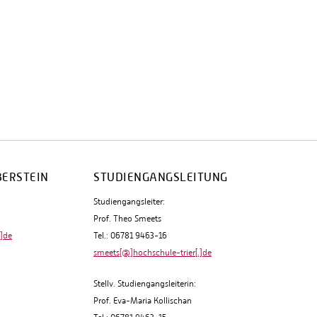
BERSTEIN
STUDIENGANGSLEITUNG
Studiengangsleiter:
Prof. Theo Smeets
.]de
Tel.: 06781 9463-16
smeets[@]hochschule-trier[.]de
Stellv. Studiengangsleiterin:
Prof. Eva-Maria Kollischan