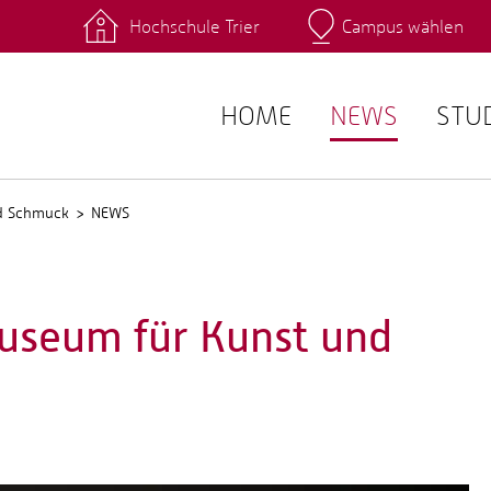
Hochschule Trier
Campus wählen
Hauptcamp
 Fachrichtungen
Intranet
angebote
Stud.IP
HOME
NEWS
STU
nd Schmuck
NEWS
seum für Kunst und