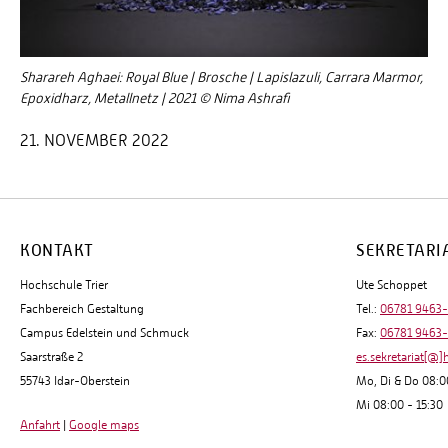
Sharareh Aghaei: Royal Blue | Brosche | Lapislazuli, Carrara Marmor,
Epoxidharz, Metallnetz | 2021 © Nima Ashrafi
21. NOVEMBER 2022
KONTAKT
SEKRETARI
Hochschule Trier
Ute Schoppet
Fachbereich Gestaltung
Tel.:
06781 9463
Campus Edelstein und Schmuck
Fax:
06781 9463
Saarstraße 2
es.sekretariat[@]
55743 Idar-Oberstein
Mo, Di & Do 08:0
Mi 08:00 - 15:30
Anfahrt
|
Google maps