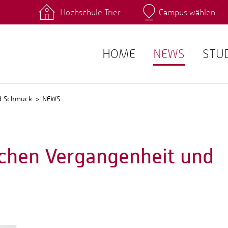
Hochschule Trier
Campus wählen
Hauptcamp
 Fachrichtungen
Intranet
angebote
Stud.IP
HOME
NEWS
STU
nd Schmuck
NEWS
schen Vergangenheit und