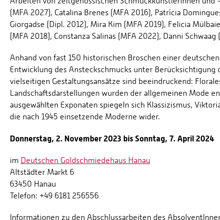
Arbeiten von zeitgenössischen Schmuckkünstlerinnen und -
(MFA 2027), Catalina Brenes (MFA 2016), Patrícia Domingue
Giorgadse (Dipl. 2012), Mira Kim (MFA 2019), Felicia Mülbai
(MFA 2018), Constanza Salinas (MFA 2022), Danni Schwaag (
Anhand von fast 150 historischen Broschen einer deutschen 
Entwicklung des Ansteckschmucks unter Berücksichtigung d
vielseitigen Gestaltungsansätze sind beeindruckend: Florales
Landschaftsdarstellungen wurden der allgemeinen Mode en
ausgewählten Exponaten spiegeln sich Klassizismus, Viktoria
die nach 1945 einsetzende Moderne wider.
Donnerstag, 2. November 2023 bis Sonntag, 7. April 2024
im
Deutschen Goldschmiedehaus Hanau
Altstädter Markt 6
63450 Hanau
Telefon: +49 6181 256556
Informationen zu den Abschlussarbeiten des AbsolventInnen