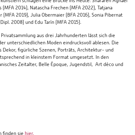
künstlern schlagen eine Brücke ins Heute: Sharareh Aghaei
s (MFA 2014), Natascha Frechen (MFA 2022), Tatjana
er (MFA 2019), Julia Obermaier (BFA 2016), Sonia Pibernat
Dipl. 2008) und Edu Tarín (MFA 2015).
Privatsammlung aus drei Jahrhunderten lässt sich die
er unterschiedlichen Moden eindrucksvoll ablesen. Die
 Dekor, figürliche Szenen, Porträts, Architektur- und
tsprechend in kleinstem Format umgesetzt. In den
nisches Zeitalter, Belle Époque, Jugendstil, Art déco und
 finden sie
hier.