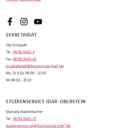
SEKRETARIAT
Ute Schoppet
Tel.:
06781 9463-0
Fax:
06781 9463-63
es.sekretariat[@]hochschule-trier[.]de
Mo, Di & Do 08:00 - 12:00
Mi 08:00 - 15:30
STUDIENSERVICE IDAR-OBERSTEIN
Manuela Matzenbacher
Tel.:
06781 9463-27
studienservice-io[@]hochschule-trier[.]de