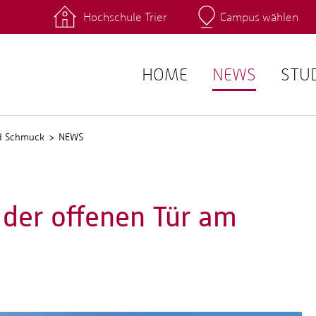
Hochschule Trier
Campus wählen
Hauptcamp
 Fachrichtungen
Intranet
angebote
Stud.IP
HOME
NEWS
STU
nd Schmuck
NEWS
 der offenen Tür am