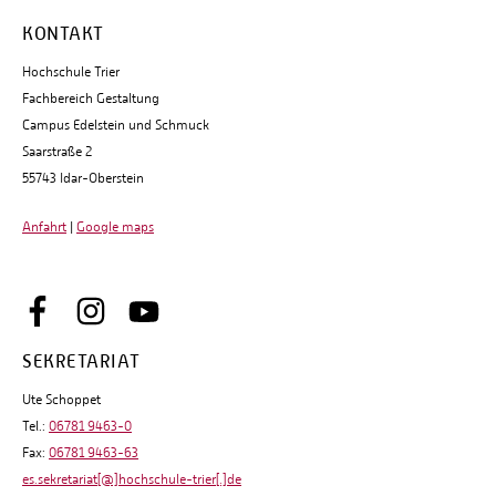
KONTAKT
Hochschule Trier
Fachbereich Gestaltung
Campus Edelstein und Schmuck
Saarstraße 2
55743 Idar-Oberstein
Anfahrt
|
Google maps
SEKRETARIAT
Ute Schoppet
Tel.:
06781 9463-0
Fax:
06781 9463-63
es.sekretariat[@]hochschule-trier[.]de