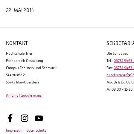
22. MAI 2014
KONTAKT
SEKRETARI
Hochschule Trier
Ute Schoppet
Fachbereich Gestaltung
Tel.:
06781 9463
Campus Edelstein und Schmuck
Fax:
06781 9463
Saarstraße 2
es.sekretariat[@]
55743 Idar-Oberstein
Mo, Di & Do 08:0
Mi 08:00 - 15:30
Anfahrt
|
Google maps
Impressum
|
Datenschutz