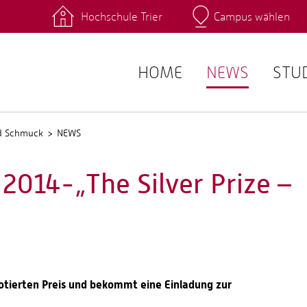
Hochschule Trier
Campus wählen
Hauptcamp
 Fachrichtungen
Intranet
angebote
Stud.IP
HOME
NEWS
STU
nd Schmuck
NEWS
014-„The Silver Prize –
dotierten Preis und bekommt eine Einladung zur