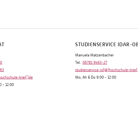
AT
STUDIENSERVICE IDAR-O
Manuela Matzenbacher
-0
Tel.:
06781 9463-27
-63
studienservice-io[@]hochschule-trier[
hochschule-trier[.]de
Mo, Mi & Do 9:00 - 12:00
0 - 12:00