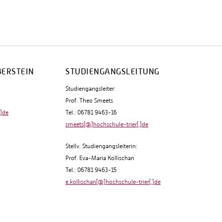
BERSTEIN
STUDIENGANGSLEITUNG
Studiengangsleiter:
Prof. Theo Smeets
.]de
Tel.: 06781 9463-16
smeets[@]hochschule-trier[.]de
Stellv. Studiengangsleiterin:
Prof. Eva-Maria Kollischan
Tel.: 06781 9463-15
e.kollischan[@]hochschule-trier[.]de