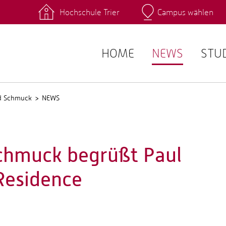
Hochschule Trier
Campus wählen
Hauptcamp
 Fachrichtungen
Intranet
angebote
Stud.IP
HOME
NEWS
STU
nd Schmuck
NEWS
chmuck begrüßt Paul
 Residence