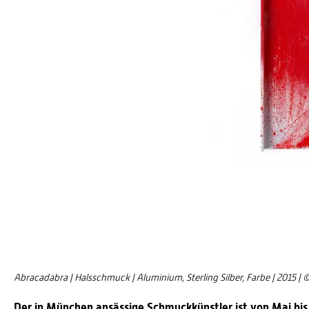
Abracadabra | Halsschmuck | Aluminium, Sterling Silber, Farbe | 2015 | 
Der in München ansässige Schmuckkünstler ist von Mai bis 