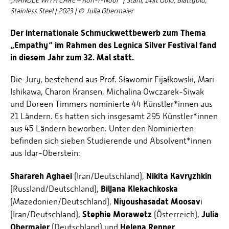
„HANDLE WITH CARE – Koh-I-Noor“ | Stahl, 14kt Gold, Blattgold,
Stainless Steel | 2023 | © Julia Obermaier
Der internationale Schmuckwettbewerb zum Thema
„Empathy“ im Rahmen des Legnica Silver Festival fand
in diesem Jahr zum 32. Mal statt.
Die Jury, bestehend aus Prof. Sławomir Fijałkowski, Mari
Ishikawa, Charon Kransen, Michalina Owczarek-Siwak
und Doreen Timmers nominierte 44 Künstler*innen aus
21 Ländern. Es hatten sich insgesamt 295 Künstler*innen
aus 45 Ländern beworben. Unter den Nominierten
befinden sich sieben Studierende und Absolvent*innen
aus Idar-Oberstein:
Sharareh Aghaei
Nikita Kavryzhkin
(Iran/Deutschland),
Biljana Klekachkoska
(Russland/Deutschland),
Niyoushasadat Moosav
(Mazedonien/Deutschland),
i
Stephie Morawetz
Julia
(Iran/Deutschland),
(Österreich),
Obermaier
Helena Renner
(Deutschland) und