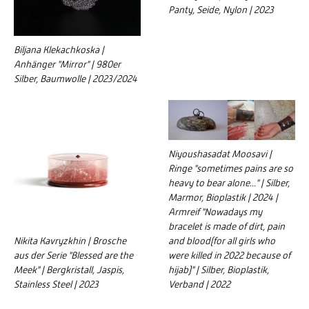
Panty, Seide, Nylon | 2023
Biljana Klekachkoska |
Anhänger "Mirror" | 980er
Silber, Baumwolle | 2023/2024
Niyoushasadat Moosavi |
Ringe "sometimes pains are so
heavy to bear alone..." | Silber,
Marmor, Bioplastik | 2024 |
Armreif "Nowadays my
bracelet is made of dirt, pain
Nikita Kavryzkhin | Brosche
and blood(for all girls who
aus der Serie "Blessed are the
were killed in 2022 because of
Meek" | Bergkristall, Jaspis,
hijab)" | Silber, Bioplastik,
Stainless Steel | 2023
Verband | 2022