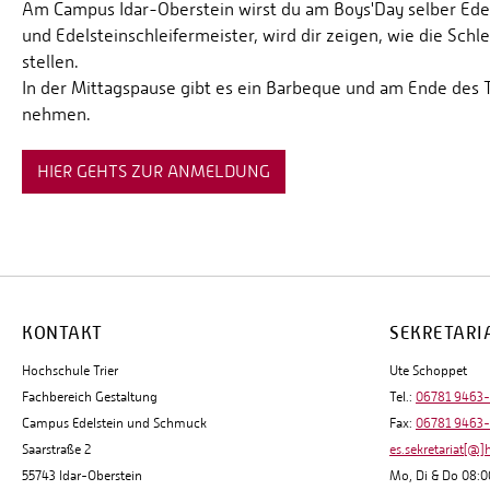
Am Campus Idar-Oberstein wirst du am Boys'Day selber Edels
und Edelsteinschleifermeister, wird dir zeigen, wie die Sch
stellen.
In der Mittagspause gibt es ein Barbeque und am Ende des T
nehmen.
HIER GEHTS ZUR ANMELDUNG
KONTAKT
SEKRETARI
Hochschule Trier
Ute Schoppet
Fachbereich Gestaltung
Tel.:
06781 9463
Campus Edelstein und Schmuck
Fax:
06781 9463
Saarstraße 2
es.sekretariat[@]
55743 Idar-Oberstein
Mo, Di & Do 08:0