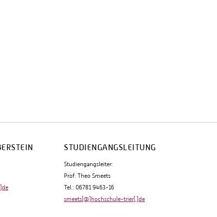
BERSTEIN
STUDIENGANGSLEITUNG
Studiengangsleiter:
Prof. Theo Smeets
.]de
Tel.: 06781 9463-16
smeets[@]hochschule-trier[.]de