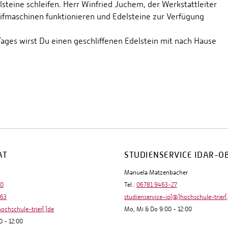
teine schleifen. Herr Winfried Juchem, der Werkstattleiter
leifmaschinen funktionieren und Edelsteine zur Verfügung
ages wirst Du einen geschliffenen Edelstein mit nach Hause
AT
STUDIENSERVICE IDAR-O
Manuela Matzenbacher
-0
Tel.:
06781 9463-27
-63
studienservice-io[@]hochschule-trier[
hochschule-trier[.]de
Mo, Mi & Do 9:00 - 12:00
0 - 12:00