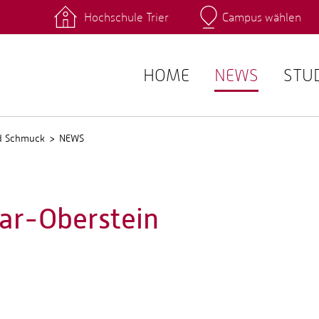
Hochschule Trier
Campus wählen
Hauptcamp
 Fachrichtungen
Intranet
angebote
Stud.IP
HOME
NEWS
STU
nd Schmuck
NEWS
ar-Oberstein