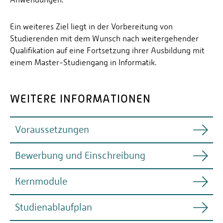
Ein weiteres Ziel liegt in der Vorbereitung von
Studierenden mit dem Wunsch nach weitergehender
Qualifikation auf eine Fortsetzung ihrer Ausbildung mit
einem Master-Studiengang in Informatik.
WEITERE INFORMATIONEN
Voraussetzungen
Bewerbung und Einschreibung
Voraussetzung zur Zulassung ist die Allgemeine
Hochschulreife (Abitur) oder die Fachhochschulreife.
Kernmodule
Detaillierte Informationen zur
Die Einschreibung ist sowohl zum Wintersemester als
Hochschulzugangsberechtigung finden Sie
hier
. Ein
auch zum Sommersemester
besonderer Zugang für beruflich Qualifizierte ist
Studienablaufplan
möglich. Grundlagenmodule aus dem ersten
ebenso möglich.
Studienjahr werden in jedem Semester angeboten.