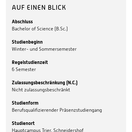
AUF EINEN BLICK
kennen die gesellschaftliche Verantwortung von
Forschung und können Ihr eigenes Handeln
Abschluss
reflektieren sowie bewerten,
Bachelor of Science (B.Sc.)
verfügen über die Fähigkeit zu
Studienbeginn
eigenverantwortlicher Tätigkeit im Berufsfeld
Winter- und Sommersemester
Informatik, insbesondere unter Berücksichtigung
der gesellschaftlichen Verantwortung, kultureller
Regelstudienzeit
und ethischer Aspekte, sowie in Bezug auf Inklusion
6 Semester
und Gleichstellung.
Zulassungsbeschränkung (N.C.)
Nicht zulassungsbeschränkt
Studienform
Berufsqualifizierender Präsenzstudiengang
Studienort
Hauptcampus Trier, Schneidershof